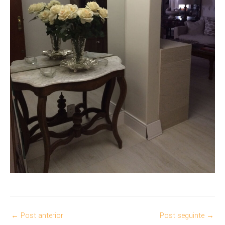
←
Post anterior
Post seguinte
→