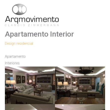
Ir
para
Men
o
conteúdo
Princ
Apartamento Interior
Design residencial
Apartamento
Interiores