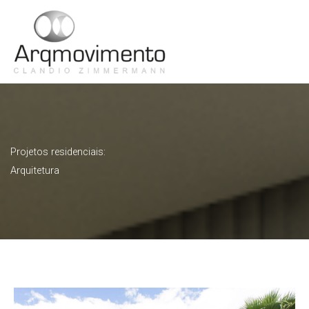
Ir
para
Men
o
conteúdo
Princ
Projetos residenciais:
Arquitetura