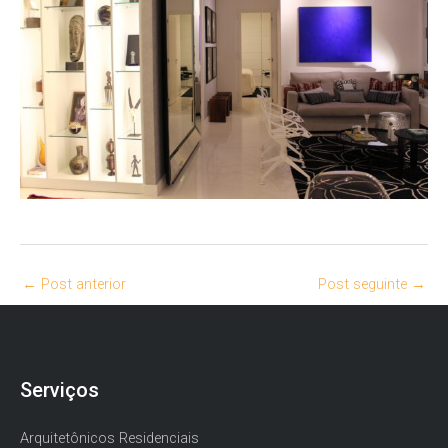
←
Post anterior
Post seguinte
→
Serviços
Arquitetônicos Residenciais