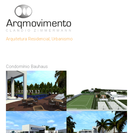
Ir
para
Men
o
conteúdo
Princ
Arquitetura Residencial
,
Urbanismo
Condomínio Bauhaus