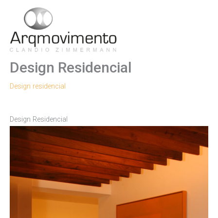
Ir
para
Men
o
conteúdo
Princ
Design Residencial
Design residencial
Design Residencial