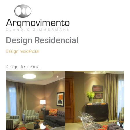
Ir
para
Men
o
conteúdo
Princ
Design Residencial
Design residencial
Design Residencial