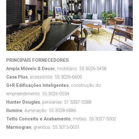
PRINCIPAIS FORNECEDORES
:
Ampla Móveis & Decor
, mobiliário: 55 3026-5458
Casa Plus
, acessórios: 55 3026-6606
G+R Edificações Inteligentes
, construção do
empreendimento: 55 3026-0554
Hunter Douglas
, persianas: 51 3337-5588
Ilumine
, iluminação: 55 3028-6886
Tetto Conceito e Acabamento
, metais: 55 3027-5002
Marmogran
, granitos: 55 3015-0651