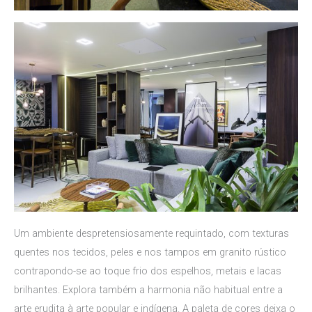
Um ambiente despretensiosamente requintado, com texturas
quentes nos tecidos, peles e nos tampos em granito rústico
contrapondo-se ao toque frio dos espelhos, metais e lacas
brilhantes. Explora também a harmonia não habitual entre a
arte erudita à arte popular e indígena. A paleta de cores deixa o