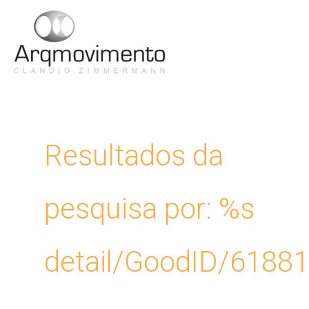
Ir
para
Men
o
conteúdo
Princ
Resultados da
pesquisa por: %s
detail/GoodID/6188