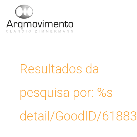
Ir
para
Men
o
conteúdo
Princ
Resultados da
pesquisa por: %s
detail/GoodID/6188