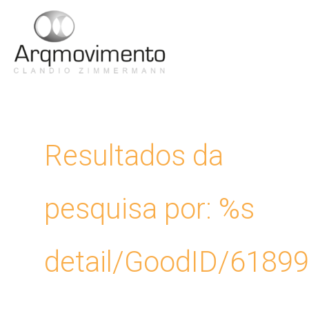
Ir
para
Men
o
conteúdo
Princ
Resultados da
pesquisa por: %s
detail/GoodID/6189