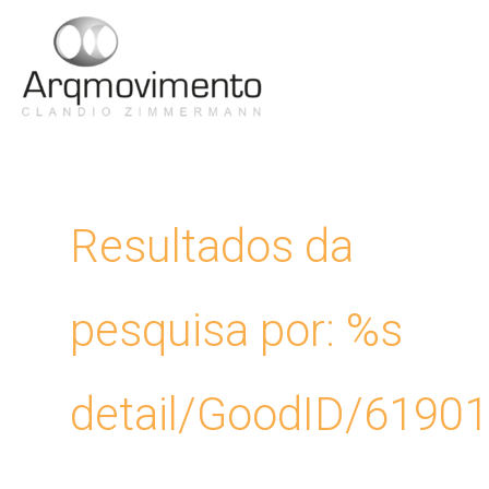
Ir
para
Men
o
conteúdo
Princ
Resultados da
pesquisa por: %s
detail/GoodID/6190