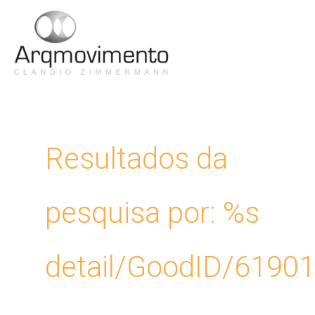
Ir
para
Men
o
conteúdo
Princ
Resultados da
pesquisa por: %s
detail/GoodID/6190