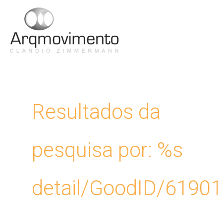
Ir
para
Men
o
conteúdo
Princ
Resultados da
pesquisa por: %s
detail/GoodID/6190