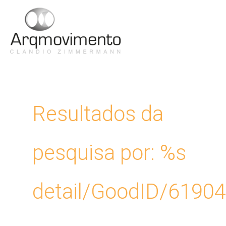
Ir
para
Men
o
conteúdo
Princ
Resultados da
pesquisa por: %s
detail/GoodID/6190