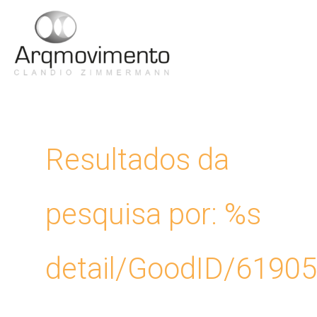
Ir
para
Men
o
conteúdo
Princ
Resultados da
pesquisa por: %s
detail/GoodID/6190