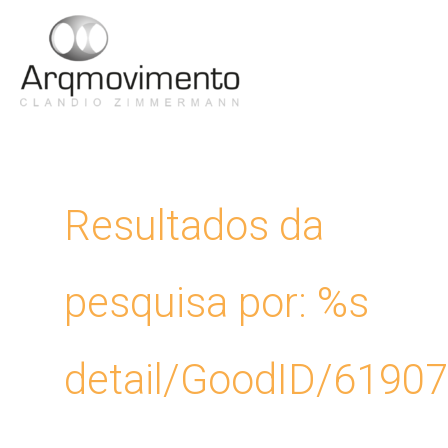
Ir
para
Men
o
conteúdo
Princ
Resultados da
pesquisa por: %s
detail/GoodID/6190