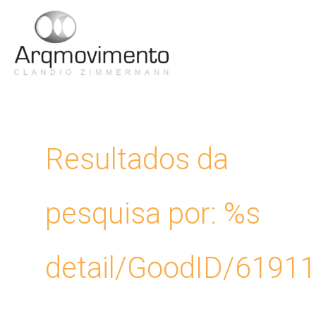
Ir
para
Men
o
conteúdo
Princ
Resultados da
pesquisa por: %s
detail/GoodID/6191