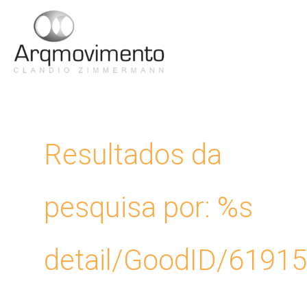
Ir
para
Men
o
conteúdo
Princ
Resultados da
pesquisa por: %s
detail/GoodID/6191