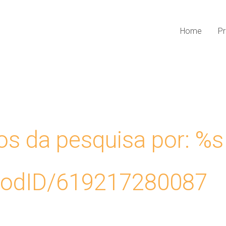
Home
Pr
os da pesquisa por: %s
oodID/619217280087