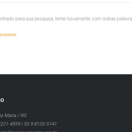
trado para sua pesquisa, tente novamente com outras palavra
to
a Maria / RS
221-4939 | 55 9 8135-5141