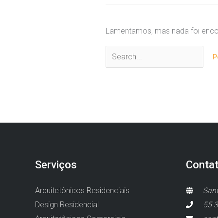
Lamentamos, mas nada foi encon
Pesquisar
por:
Serviços
Conta
Arquitetônicos Residenciais
Sant
Design Residencial
55 3