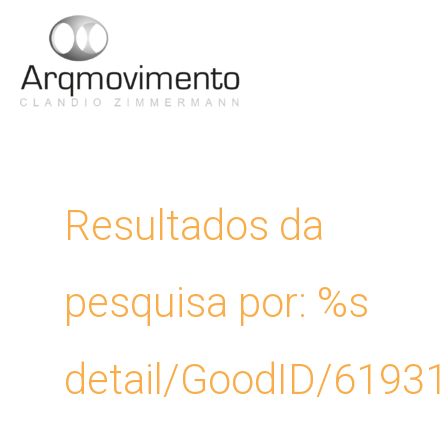
Ir
para
Men
o
conteúdo
Princ
Resultados da
pesquisa por: %s
detail/GoodID/6193