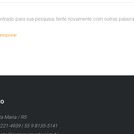
trado para sua pesquisa, tente novamente com outras palavra
to
a Maria / RS
221-4939 | 55 9 8135-5141