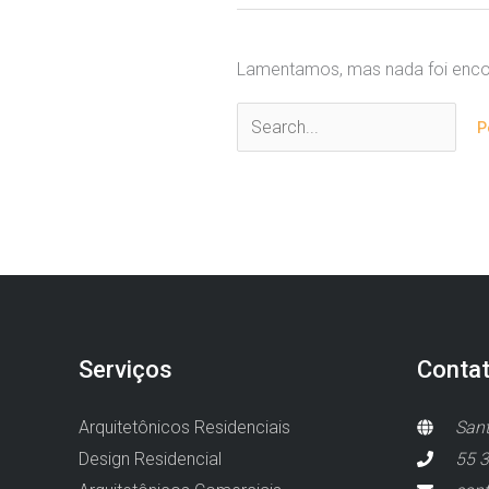
Lamentamos, mas nada foi encon
Pesquisar
por:
Serviços
Conta
Arquitetônicos Residenciais
Sant
Design Residencial
55 3