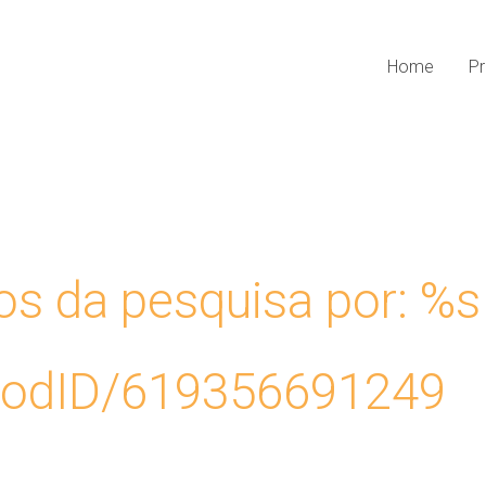
Home
Pr
os da pesquisa por: %s
oodID/619356691249