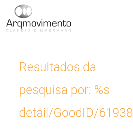
Ir
para
Men
o
conteúdo
Princ
Resultados da
pesquisa por: %s
detail/GoodID/6193