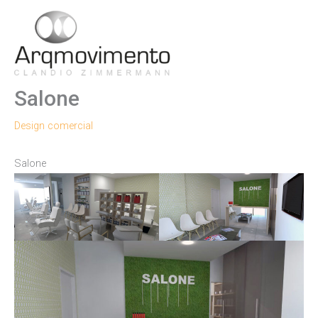
Ir
para
Men
o
conteúdo
Princ
Salone
Design comercial
Salone