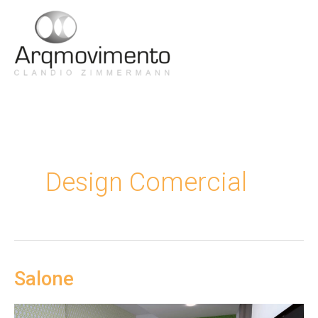
Ir
para
Men
o
conteúdo
Princ
Design Comercial
Salone