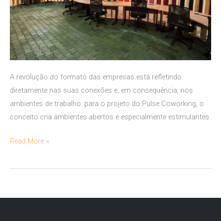
A revolução do formato das empresas está refletindo
diretamente nas suas conexões e, em consequência, nos
ambientes de trabalho. para o projeto do Pulse Coworking, o
conceito cria ambientes abertos e especialmente estimulantes.
Pulse
Read More »
Coworking