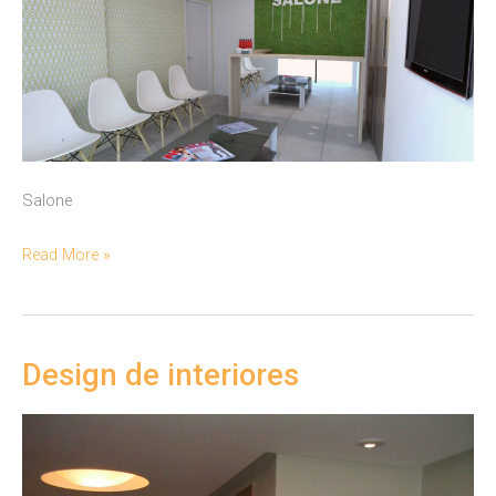
Salone
Salone
Read More »
Design de interiores